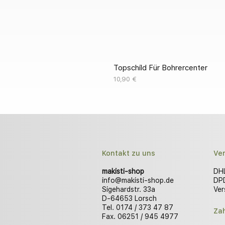
Topschild Für Bohrercenter
Preis
10,90 €
Kontakt zu uns
Ve
makisti-shop
DHL
info@makisti-shop.de
DPD
Sigehardstr. 33a
Ver
D-64653 Lorsch
Tel. 0174 / 373 47 87
Za
Fax. 06251 / 945 4977