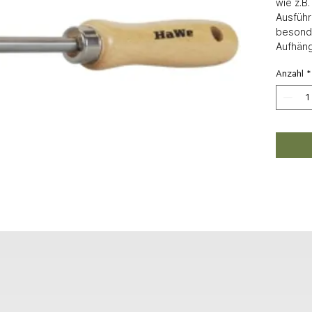
wie z.B.
Ausführu
besonde
Aufhän
Anzahl
*