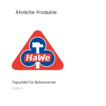
Ähnliche Produkte
Topschild Für Bohrercenter
Pinseldisplay Leer 12 Fäc
Preis
Preis
10,90 €
55,00 €