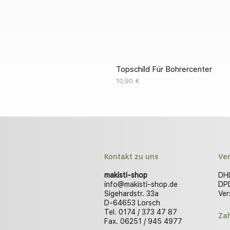
Topschild Für Bohrercenter
Preis
10,90 €
Kontakt zu uns
Ve
makisti-shop
DHL
info@makisti-shop.de
DPD
Sigehardstr. 33a
Ver
D-64653 Lorsch
Tel. 0174 / 373 47 87
Za
Fax. 06251 / 945 4977