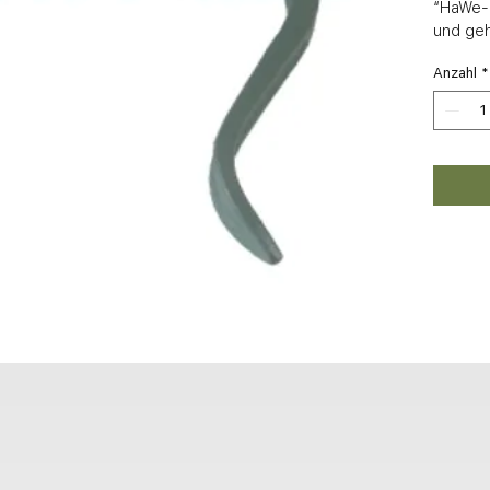
“HaWe-H
und geh
Anzahl
*