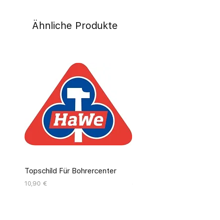
Ähnliche Produkte
Topschild Für Bohrercenter
Pinseldisplay Leer 12 Fäc
Preis
Preis
10,90 €
55,00 €