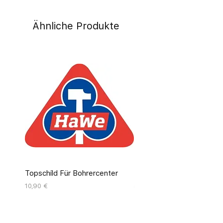
Ähnliche Produkte
Topschild Für Bohrercenter
Pinseldisplay Leer 12 Fäc
Preis
Preis
10,90 €
55,00 €