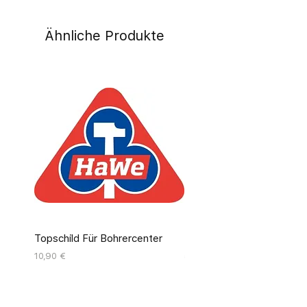
Ähnliche Produkte
Topschild Für Bohrercenter
Pinseldisplay Leer 12 Fäc
Preis
Preis
10,90 €
55,00 €