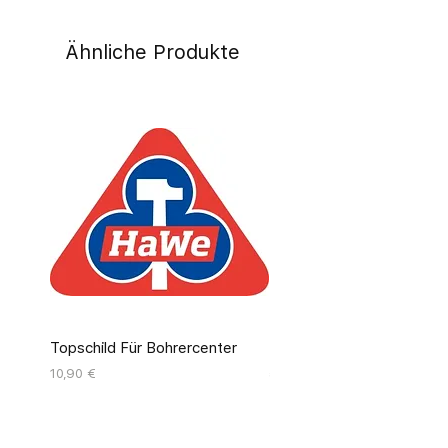
Ähnliche Produkte
Topschild Für Bohrercenter
Pinseldisplay Leer 12 Fäc
Preis
Preis
10,90 €
55,00 €