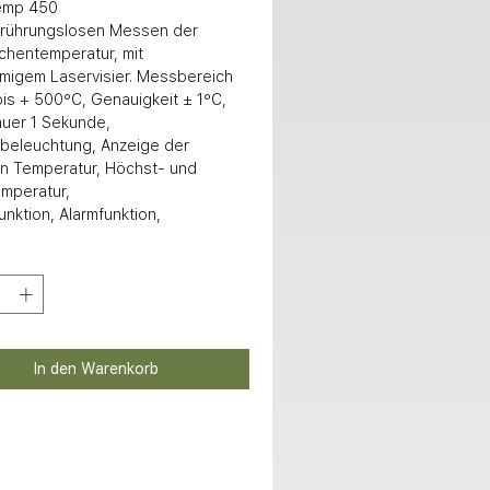
emp 450

chentemperatur, mit 
rmigem Laservisier. Messbereich 
is + 500°C, Genauigkeit ± 1°C, 
er 1 Sekunde, 

en Temperatur, Höchst- und 
mperatur,

barer Emissionsgrad, 

ßbar, inkl. 2x 1,5V Microbatterien 
asche SB-verpackt
In den Warenkorb