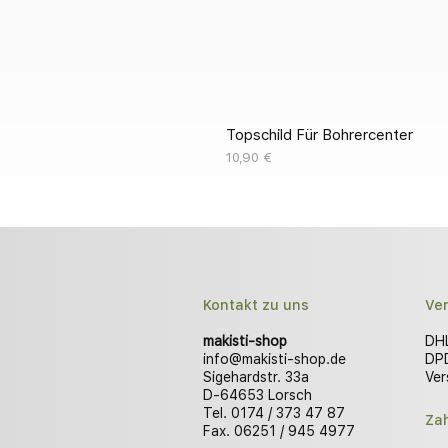
Topschild Für Bohrercenter
Preis
10,90 €
Kontakt zu uns
Ve
makisti-shop
DHL
info@makisti-shop.de
DPD
Sigehardstr. 33a
Ver
D-64653 Lorsch
Tel. 0174 / 373 47 87
Za
Fax. 06251 / 945 4977