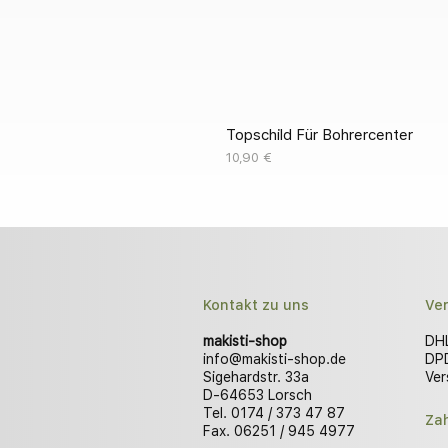
Topschild Für Bohrercenter
Preis
10,90 €
Kontakt zu uns
Ve
makisti-shop
DHL
info@makisti-shop.de
DPD
Sigehardstr. 33a
Ver
D-64653 Lorsch
Tel. 0174 / 373 47 87
Za
Fax. 06251 / 945 4977