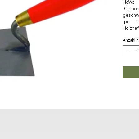
HaWe 

 Carbonstahl, Blatt federnd, gehärtet, 
geschwe
 poliert und lackiert. Mit lackiertem 
Holzhef
Anzahl
*