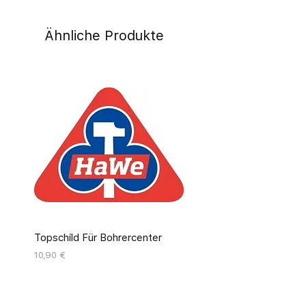
Ähnliche Produkte
Topschild Für Bohrercenter
Pinseldisplay Leer 12 Fäc
Preis
Preis
10,90 €
55,00 €