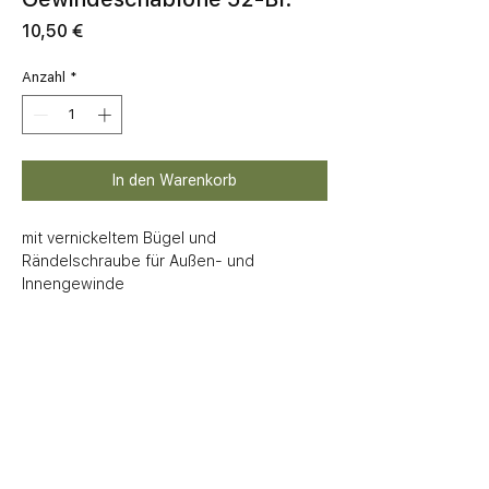
Preis
10,50 €
Anzahl
*
In den Warenkorb
mit vernickeltem Bügel und 
Rändelschraube für Außen- und 
Innengewinde