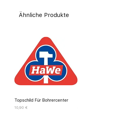
Ähnliche Produkte
Topschild Für Bohrercenter
Pinseldisplay Leer 12 Fäc
Preis
Preis
10,90 €
55,00 €