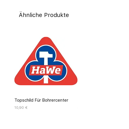
Ähnliche Produkte
Topschild Für Bohrercenter
Pinseldisplay Leer 12 Fäc
Preis
Preis
10,90 €
55,00 €