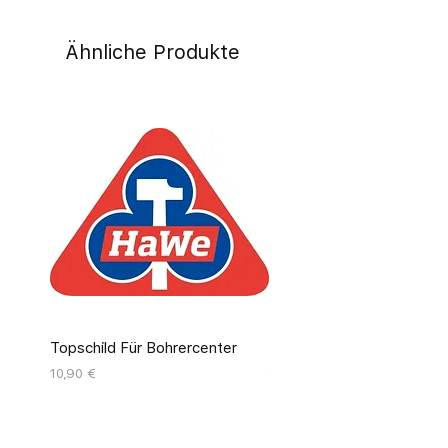
Ähnliche Produkte
Topschild Für Bohrercenter
Pinseldisplay Leer 12 Fäc
Preis
Preis
10,90 €
55,00 €