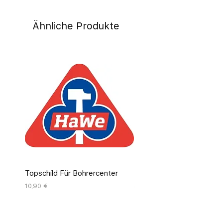
Ähnliche Produkte
Topschild Für Bohrercenter
Pinseldisplay Leer 12 Fäc
Preis
Preis
10,90 €
55,00 €