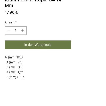
Mm
Preis
17,90 €
Anzahl
*
In den Warenkorb
A (mm) 10,6

 B (mm) 9,5

 C (mm) 0,5

 D (mm) 1,25

 E (mm) 6-14