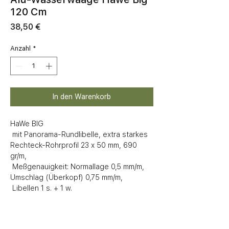
120 Cm
Preis
38,50 €
Anzahl
*
In den Warenkorb
HaWe BIG

 mit Panorama-Rundlibelle, extra starkes 
Rechteck-Rohrprofil 23 x 50 mm, 690 
gr/m,

 Meßgenauigkeit: Normallage 0,5 mm/m, 
Umschlag (Überkopf) 0,75 mm/m,

 Libellen 1 s. + 1 w.