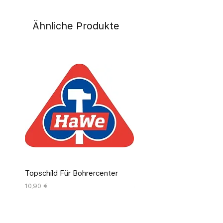
Ähnliche Produkte
Topschild Für Bohrercenter
Pinseldisplay Leer 12 Fäc
Preis
Preis
10,90 €
55,00 €