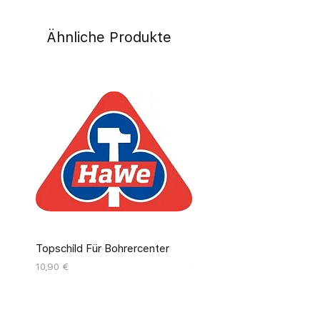
Ähnliche Produkte
Topschild Für Bohrercenter
Pinseldisplay Leer 12 Fäc
Preis
Preis
10,90 €
55,00 €