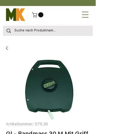
Artikelnummer: 575.30
Gl - Bandmass 30 M Mit Griff