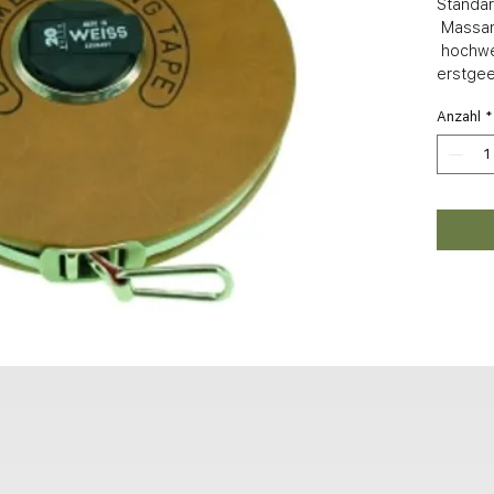
Standar
 Massanfang A 

 hochwertige Qualität, gelten als 
erstgee
Anzahl
*