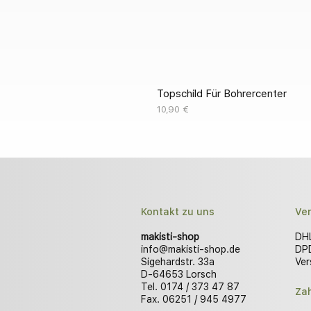
Topschild Für Bohrercenter
Preis
10,90 €
Kontakt zu uns
Ve
makisti-shop
DHL
info@makisti-shop.de
DPD
Sigehardstr. 33a
Ver
D-64653 Lorsch
Tel. 0174 / 373 47 87
Za
Fax. 06251 / 945 4977