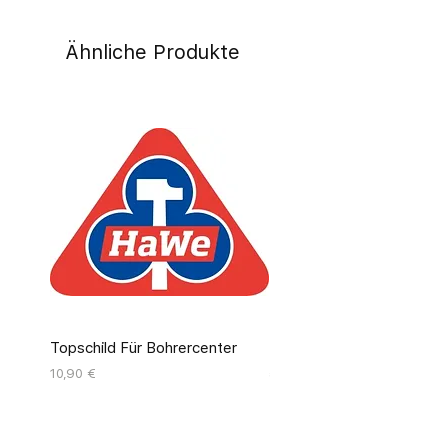
Ähnliche Produkte
Topschild Für Bohrercenter
Pinseldisplay Leer 12 Fäc
Preis
Preis
10,90 €
55,00 €