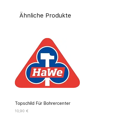
Ähnliche Produkte
Topschild Für Bohrercenter
Pinseldisplay Leer 12 Fäc
Preis
Preis
10,90 €
55,00 €