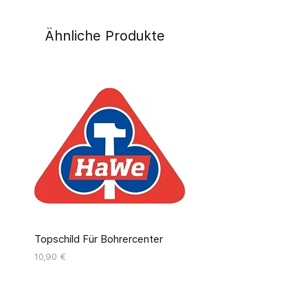
Ähnliche Produkte
Topschild Für Bohrercenter
Pinseldisplay Leer 12 Fäc
Preis
Preis
10,90 €
55,00 €