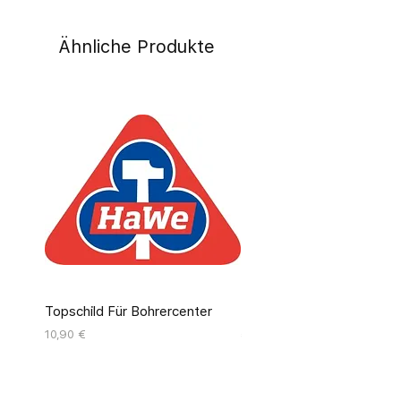
Ähnliche Produkte
Topschild Für Bohrercenter
Pinseldisplay Leer 12 Fäc
Preis
Preis
10,90 €
55,00 €