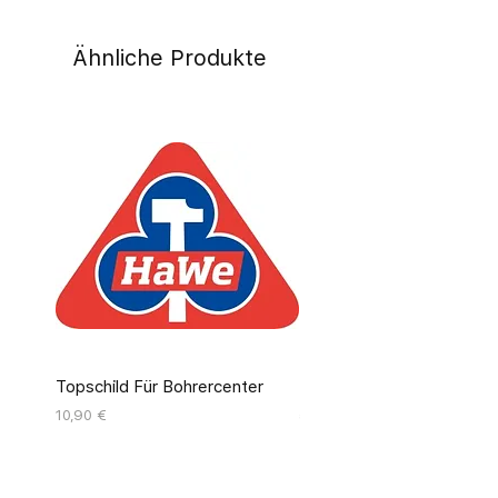
Ähnliche Produkte
Topschild Für Bohrercenter
Pinseldisplay Leer 12 Fäc
Preis
Preis
10,90 €
55,00 €