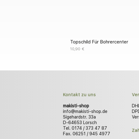
Topschild Für Bohrercenter
Preis
10,90 €
Kontakt zu uns
Ve
makisti-shop
DHL
info@makisti-shop.de
DPD
Sigehardstr. 33a
Ver
D-64653 Lorsch
Tel. 0174 / 373 47 87
Za
Fax. 06251 / 945 4977