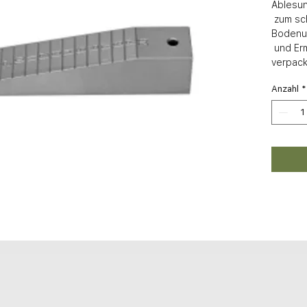
Ablesun
 zum schnellen Messen von 
Bodenu
 und Ermitteln von Ausgleichsmassen SB-
verpack
Anzahl
*