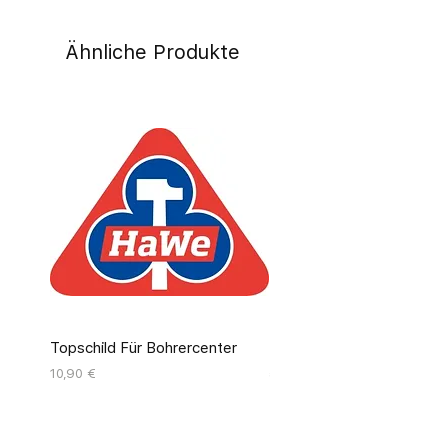
Ähnliche Produkte
Topschild Für Bohrercenter
Pinseldisplay Leer 12 Fäc
Preis
Preis
10,90 €
55,00 €