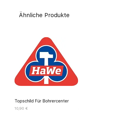
Ähnliche Produkte
Topschild Für Bohrercenter
Pinseldisplay Leer 12 Fäc
Preis
Preis
10,90 €
55,00 €