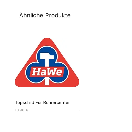
Ähnliche Produkte
Topschild Für Bohrercenter
Pinseldisplay Leer 12 Fäc
Preis
Preis
10,90 €
55,00 €