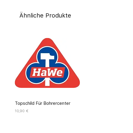
Ähnliche Produkte
Topschild Für Bohrercenter
Pinseldisplay Leer 12 Fäc
Preis
Preis
10,90 €
55,00 €