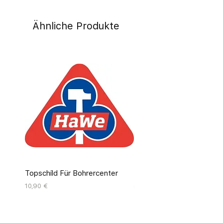
Ähnliche Produkte
Topschild Für Bohrercenter
Pinseldisplay Leer 12 Fäc
Preis
Preis
10,90 €
55,00 €