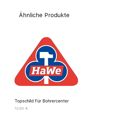
Ähnliche Produkte
Topschild Für Bohrercenter
Pinseldisplay Leer 12 Fäc
Preis
Preis
10,90 €
55,00 €