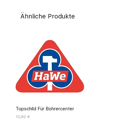
Ähnliche Produkte
Topschild Für Bohrercenter
Pinseldisplay Leer 12 Fäc
Preis
Preis
10,90 €
55,00 €