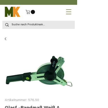
Artikelnummer: 576.50
Glasf.-Bandmaß Weiß A.