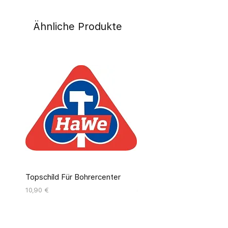
Ähnliche Produkte
Topschild Für Bohrercenter
Pinseldisplay Leer 12 Fäc
Preis
Preis
10,90 €
55,00 €