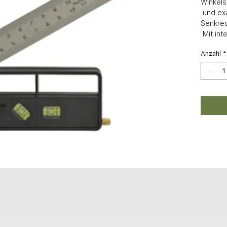
Winkelst
 und exakt ablesbar, Wasserwaagen für 
Senkrec
 Mit in
Anzahl
*