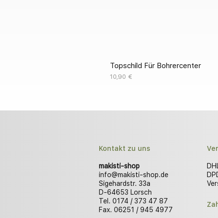
Topschild Für Bohrercenter
Preis
10,90 €
Kontakt zu uns
Ve
makisti-shop
DHL
info@makisti-shop.de
DPD
Sigehardstr. 33a
Ver
D-64653 Lorsch
Tel. 0174 / 373 47 87
Za
Fax. 06251 / 945 4977