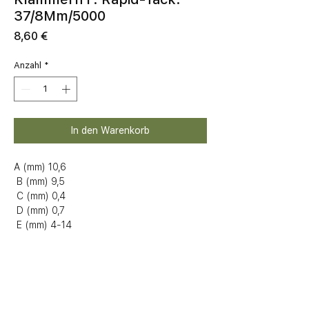
37/8Mm/5000
Preis
8,60 €
Anzahl
*
In den Warenkorb
A (mm) 10,6

 B (mm) 9,5

 C (mm) 0,4

 D (mm) 0,7

 E (mm) 4-14