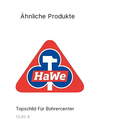
Ähnliche Produkte
Topschild Für Bohrercenter
Pinseldisplay Leer 12 Fäc
Preis
Preis
10,90 €
55,00 €