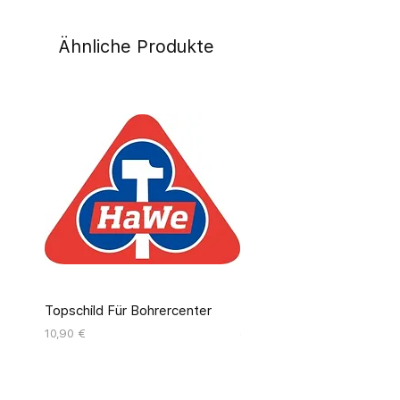
Ähnliche Produkte
Topschild Für Bohrercenter
Pinseldisplay Leer 12 Fäc
Preis
Preis
10,90 €
55,00 €