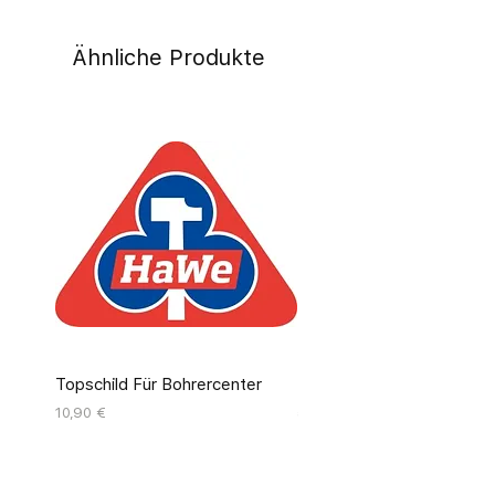
Ähnliche Produkte
Topschild Für Bohrercenter
Pinseldisplay Leer 12 Fäc
Preis
Preis
10,90 €
55,00 €