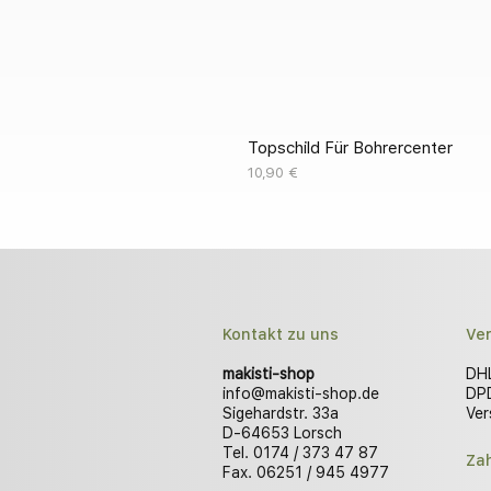
Topschild Für Bohrercenter
Preis
10,90 €
Kontakt zu uns
Ve
makisti-shop
DHL
info@makisti-shop.de
DPD
Sigehardstr. 33a
Ver
D-64653 Lorsch
Tel. 0174 / 373 47 87
Za
Fax. 06251 / 945 4977