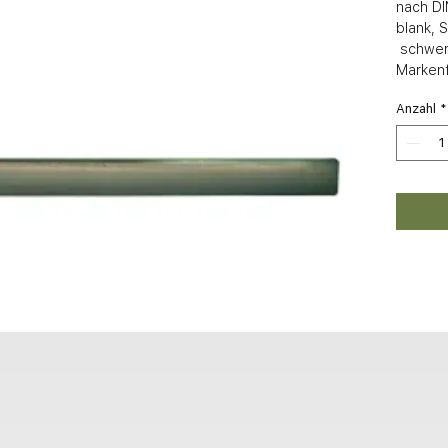
nach DI
blank, S
 schwere Qualität, deutsches 
Markenf
Anzahl
*