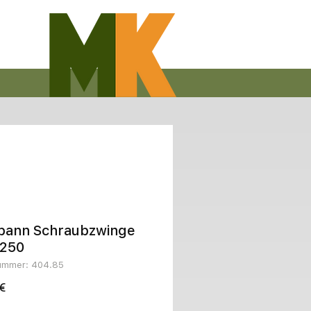
spann Schraubzwinge
250
nummer: 404.85
Preis
€