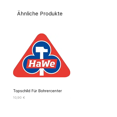
Ähnliche Produkte
Topschild Für Bohrercenter
Pinseldisplay Leer 12 Fäc
Preis
Preis
10,90 €
55,00 €