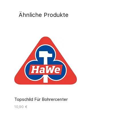
Ähnliche Produkte
Topschild Für Bohrercenter
Pinseldisplay Leer 12 Fäc
Preis
Preis
10,90 €
55,00 €