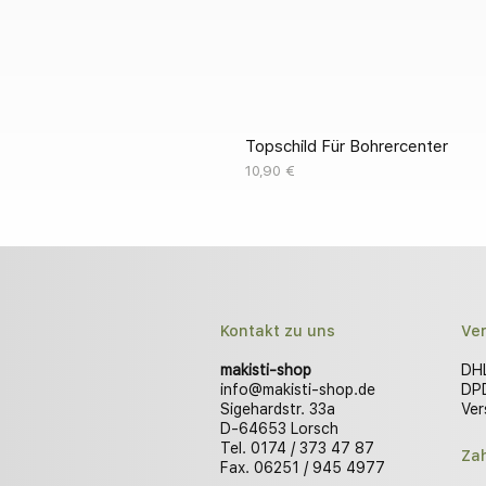
Topschild Für Bohrercenter
Preis
10,90 €
Kontakt zu uns
Ve
makisti-shop
DHL
info@makisti-shop.de
DPD
Sigehardstr. 33a
Ver
D-64653 Lorsch
Tel. 0174 / 373 47 87
Za
Fax. 06251 / 945 4977