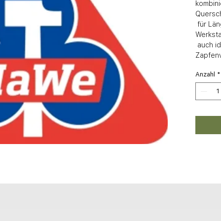
kombini
Quersch
 für Längsschnitte. Universälsäge für 
Werksta
 auch ideal für Schlitz- und 
Zapfen
Anzahl
*