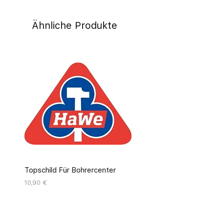
Ähnliche Produkte
Topschild Für Bohrercenter
Pinseldisplay Leer 12 Fäc
Preis
Preis
10,90 €
55,00 €