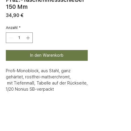
150 Mm
Preis
34,90 €
Anzahl
*
In den Warenkorb
Profi-Monoblock, aus Stahl, ganz 
gehärtet, rostfrei-mattverchromt, 

 mit Tiefenmaß, Tabelle auf der Rückseite, 
1/20 Nonius SB-verpackt