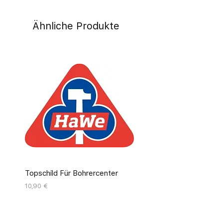
Ähnliche Produkte
Topschild Für Bohrercenter
Pinseldisplay Leer 12 Fäc
Preis
Preis
10,90 €
55,00 €