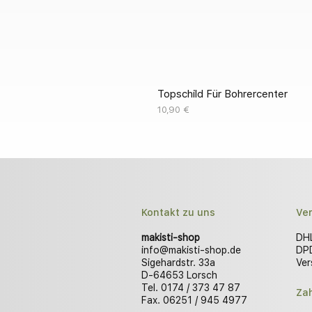
Topschild Für Bohrercenter
Preis
10,90 €
Kontakt zu uns
Ve
makisti-shop
DHL
info@makisti-shop.de
DPD
Sigehardstr. 33a
Ver
D-64653 Lorsch
Tel. 0174 / 373 47 87
Za
Fax. 06251 / 945 4977