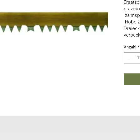
Ersatzbl
prazisio
 zahnspitzgehärtet, in Schutzhülle

 Hobelzahnung = nasses Holz, 
Dreieck
verpack
Anzahl
*