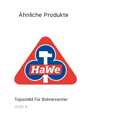
Ähnliche Produkte
Topschild Für Bohrercenter
Pinseldisplay Leer 12 Fäc
Preis
Preis
10,90 €
55,00 €