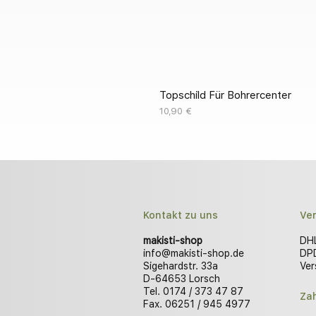
Topschild Für Bohrercenter
Preis
10,90 €
Kontakt zu uns
Ve
makisti-shop
DHL
info@makisti-shop.de
DPD
Sigehardstr. 33a
Ver
D-64653 Lorsch
Tel. 0174 / 373 47 87
Za
Fax. 06251 / 945 4977