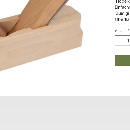
 Hobelkörper aus massivem Buchenholz, 
Einfach
 Zum groben Glätten von rauen 
Oberflä
Anzahl
*