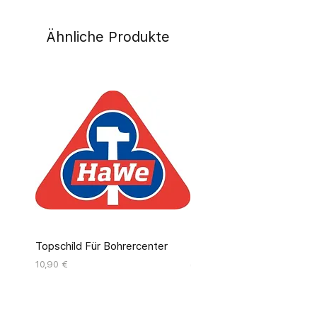
Ähnliche Produkte
Topschild Für Bohrercenter
Pinseldisplay Leer 12 Fäc
Preis
Preis
10,90 €
55,00 €