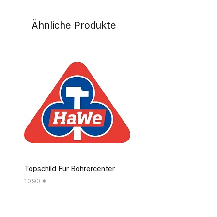
Ähnliche Produkte
Topschild Für Bohrercenter
Pinseldisplay Leer 12 Fäc
Preis
Preis
10,90 €
55,00 €