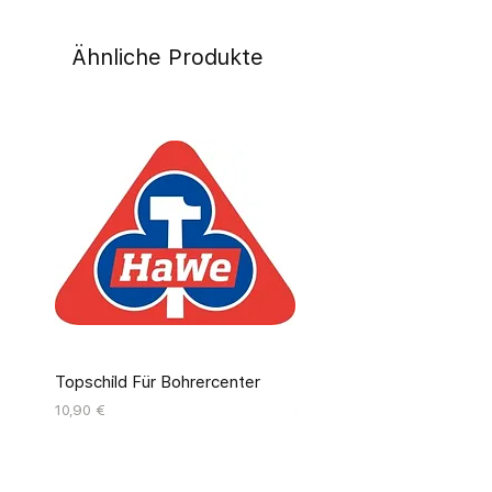
Ähnliche Produkte
Topschild Für Bohrercenter
Pinseldisplay Leer 12 Fäc
Preis
Preis
10,90 €
55,00 €