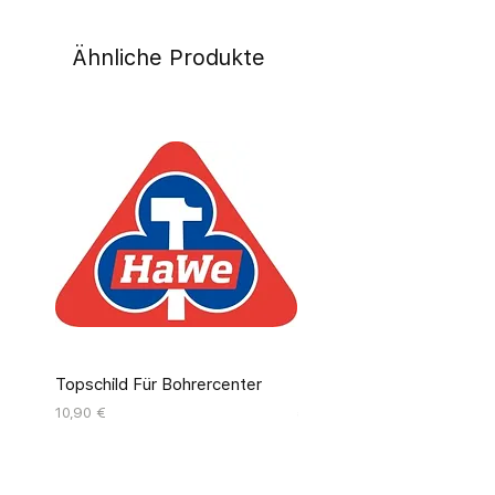
Ähnliche Produkte
Topschild Für Bohrercenter
Pinseldisplay Leer 12 Fäc
Preis
Preis
10,90 €
55,00 €