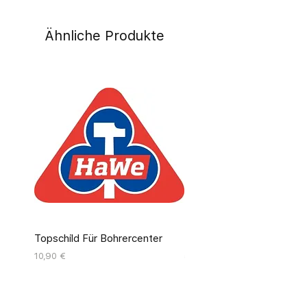
Ähnliche Produkte
Topschild Für Bohrercenter
Pinseldisplay Leer 12 Fäc
Preis
Preis
10,90 €
55,00 €